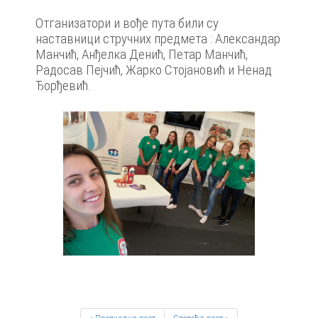
Отганизатори и вође пута били су
наставници стручних предмета : Александар
Манчић, Анђелка Денић, Петар Манчић,
Радосав Пејчић, Жарко Стојановић и Ненад
Ђорђевић.