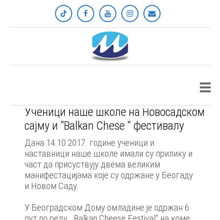
Архива вести - школска 2017/18
Четвртак, 26. октобар 2017.
Ученици наше школе на Новосадском
сајму и "Balkan Chese " фестивалу
Дана 14.10.2017. године ученици и
наставници наше школе имали су прилику и
част да присуствују двема великим
манифестацијама које су одржане у Беогаду
и Новом Саду.
У Београдском Дому омладине је одржан 6.
пут по реду „ Balkan Cheese Festival“ на коме