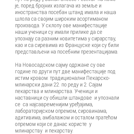
је, поред бројних излагача из земље и
иностранства посебан штанд имала и наша
шлола са својим широким асортиманом
производа. У склопу ове манифестације
наши ученици су имали прилике да се
упознају са разним новитетима у сирарству,
као и са сиревима из Француске који су били
представљени на посебним презентацијама.
На Новосадском сајму одржане су ове
године по други пут две манифестације под
истим кровом: традиционални Пекарско-
млинарски дани 22. по реду и 2. Сајам
пекарства и млинарства. Ученици и
наставници су обишли штандове и упознали
се са најсавременијим уређајима,
лабораторијском опремом, сировинама,
адитивима, амбалажом и осталом пратећом
опремом који се данас користе у
млинарству и пекарству.